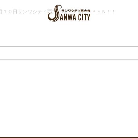
月１０日サンワシティ西大寺地下１階にＯＰＥＮ！！